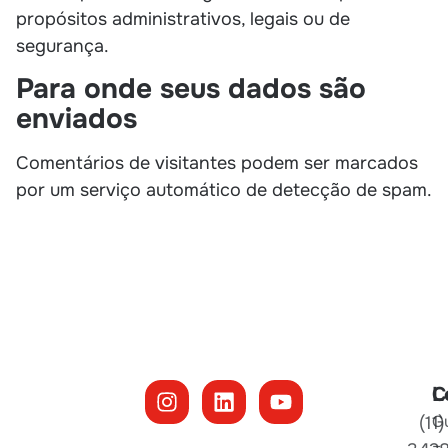
propósitos administrativos, legais ou de
segurança.
Para onde seus dados são
enviados
Comentários de visitantes podem ser marcados
por um serviço automático de detecção de spam.
L
C
G
(11)
–