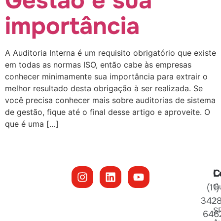
Gestão e sua
importância
A Auditoria Interna é um requisito obrigatório que existe
em todas as normas ISO, então cabe às empresas
conhecer minimamente sua importância para extrair o
melhor resultado desta obrigação à ser realizada. Se
você precisa conhecer mais sobre auditorias de sistema
de gestão, fique até o final desse artigo e aproveite. O
que é uma […]
L
C
G
(11)
–
3428
S
646